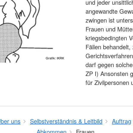
und jeder unsittl
angewandte Gewalt
zwingen ist unters
Frauen und Mütter
kriegsbedingten V
Fällen behandelt,
Gerichtsverfahren.
Grafik: IKRK
darf gegen solche 
ZP I) Ansonsten g
für Zivilpersonen 
ber uns
Selbstverständnis & Leitbild
Auftrag
Abkommen
Frauen