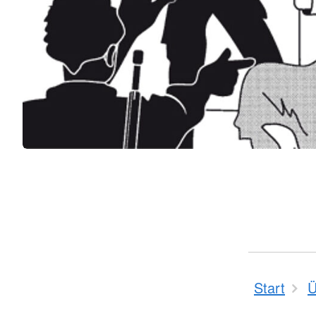
Start
Ü